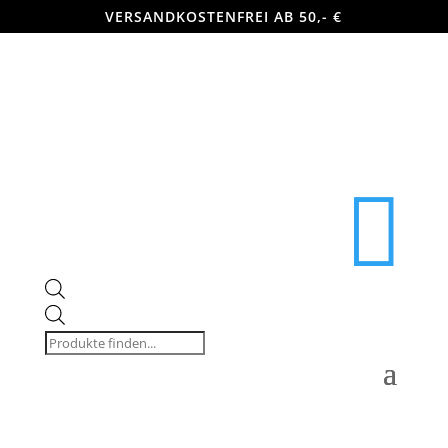
VERSANDKOSTENFREI AB 50,- €

Products
search