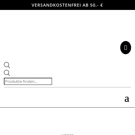
VERSANDKOSTENFREI AB 50,- €

Products
search