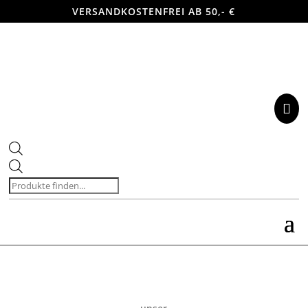
VERSANDKOSTENFREI AB 50,- €

Products
search