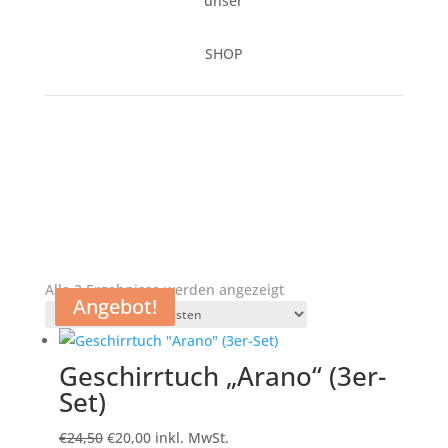
unser
SHOP
Nach
Alle 2 Ergebnisse werden angezeigt
Angebot!
Angebot!
neuesten
sortiert
Geschirrtuch „Arano“ (3er-
Set)
Ursprünglicher
Aktueller
€
24,50
€
20,00
inkl. MwSt.