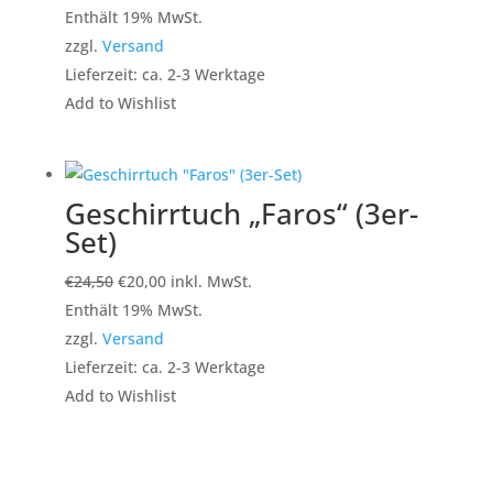
Preis
Preis
Enthält 19% MwSt.
war:
ist:
zzgl.
Versand
€24,50
€20,00.
Lieferzeit: ca. 2-3 Werktage
Add to Wishlist
Geschirrtuch „Faros“ (3er-
Set)
Ursprünglicher
Aktueller
€
24,50
€
20,00
inkl. MwSt.
Preis
Preis
Enthält 19% MwSt.
war:
ist:
zzgl.
Versand
€24,50
€20,00.
Lieferzeit: ca. 2-3 Werktage
Add to Wishlist