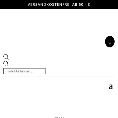
VERSANDKOSTENFREI AB 50,- €

Products
search