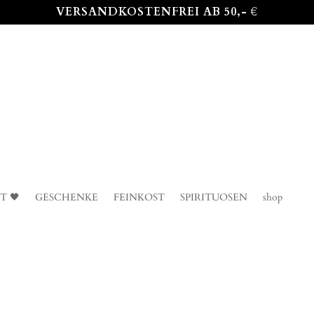
VERSANDKOSTENFREI AB 50,- €
T 🖤
GESCHENKE
FEINKOST
SPIRITUOSEN
shop