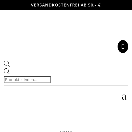
VERSANDKOSTENFREI AB 50,- €

Products
search