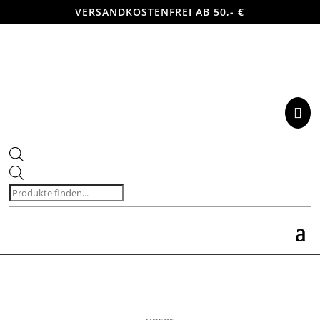
VERSANDKOSTENFREI AB 50,- €

Products
search