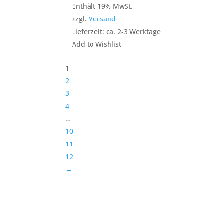
Enthält 19% MwSt.
zzgl.
Versand
Lieferzeit: ca. 2-3 Werktage
Add to Wishlist
1
2
3
4
…
10
11
12
→