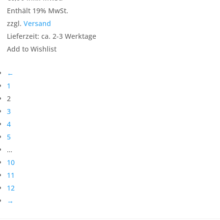
Enthält 19% MwSt.
zzgl.
Versand
Lieferzeit: ca. 2-3 Werktage
Add to Wishlist
←
1
2
3
4
5
…
10
11
12
→