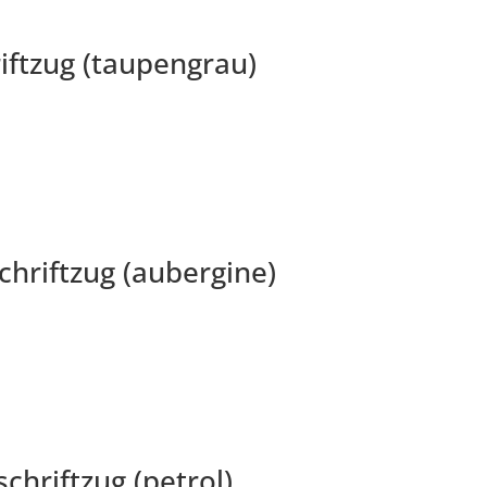
ftzug (taupengrau)
hriftzug (aubergine)
hriftzug (petrol)