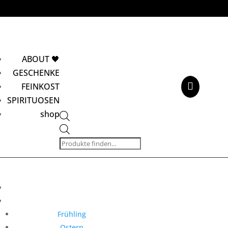
ABOUT 🖤
GESCHENKE

FEINKOST
SPIRITUOSEN
shop
Products
search
Frühling
Ostern