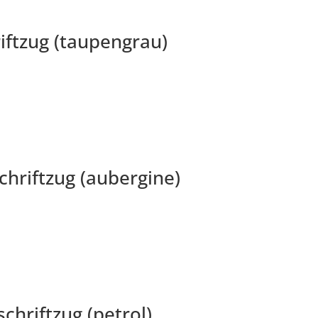
ftzug (taupengrau)
hriftzug (aubergine)
hriftzug (petrol)