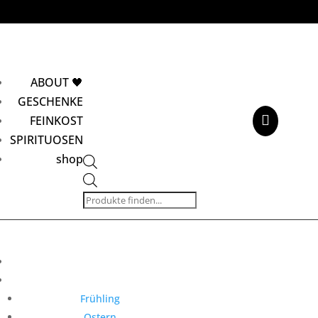
ABOUT 🖤
GESCHENKE

FEINKOST
SPIRITUOSEN
shop
Products
search
Frühling
Ostern