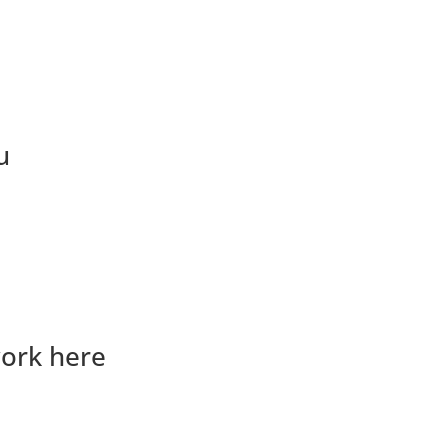
u
ork here