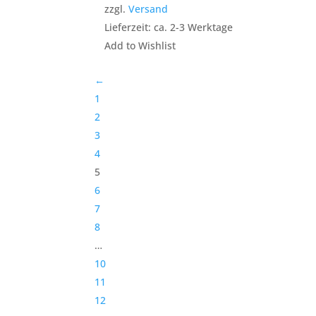
war:
ist:
zzgl.
Versand
€24,50
€20,00.
Lieferzeit: ca. 2-3 Werktage
Add to Wishlist
←
1
2
3
4
5
6
7
8
…
10
11
12