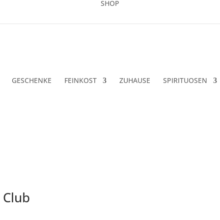
SHOP
GESCHENKE
FEINKOST
ZUHAUSE
SPIRITUOSEN
ach
euesten
ortiert
 Club