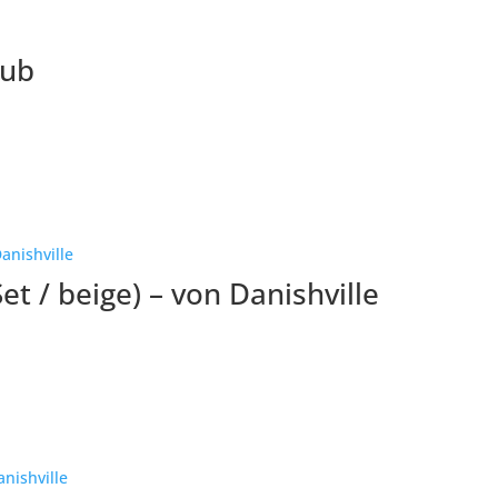
lub
et / beige) – von Danishville