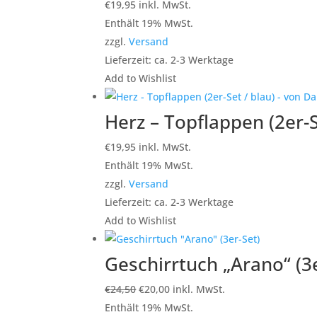
€
19,95
inkl. MwSt.
Enthält 19% MwSt.
zzgl.
Versand
Lieferzeit: ca. 2-3 Werktage
Add to Wishlist
Herz – Topflappen (2er-S
€
19,95
inkl. MwSt.
Enthält 19% MwSt.
zzgl.
Versand
Lieferzeit: ca. 2-3 Werktage
Add to Wishlist
Geschirrtuch „Arano“ (3e
Ursprünglicher
Aktueller
€
24,50
€
20,00
inkl. MwSt.
Preis
Preis
Enthält 19% MwSt.