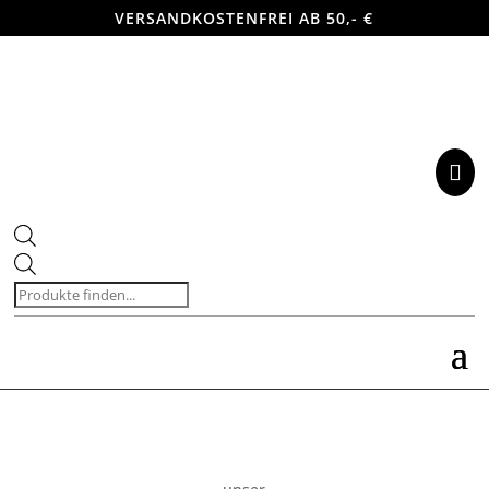
VERSANDKOSTENFREI AB 50,- €

Products
search