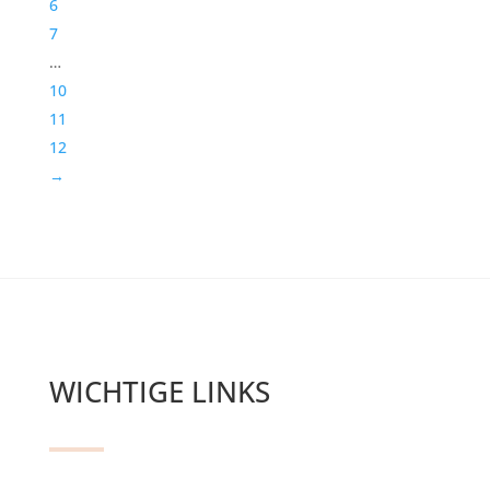
6
7
…
10
11
12
→
WICHTIGE LINKS