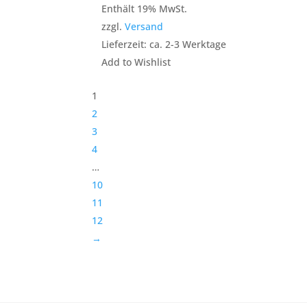
Enthält 19% MwSt.
zzgl.
Versand
Lieferzeit: ca. 2-3 Werktage
Add to Wishlist
1
2
3
4
…
10
11
12
→