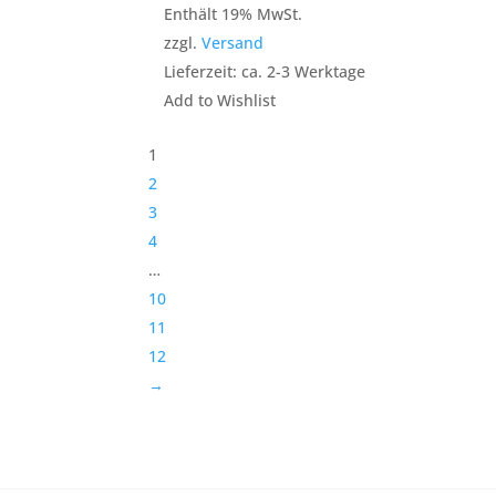
Enthält 19% MwSt.
zzgl.
Versand
Lieferzeit: ca. 2-3 Werktage
Add to Wishlist
1
2
3
4
…
10
11
12
→